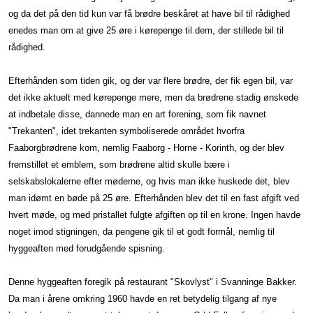
og da det på den tid kun var få brødre beskåret at have bil til rådighed
enedes man om at give 25 øre i kørepenge til dem, der stillede bil til
rådighed.
Efterhånden som tiden gik, og der var flere brødre, der fik egen bil, var
det ikke aktuelt med kørepenge mere, men da brødrene stadig ønskede
at indbetale disse, dannede man en art forening, som fik navnet
"Trekanten", idet trekanten symboliserede området hvorfra
Faaborgbrødrene kom, nemlig Faaborg - Horne - Korinth, og der blev
fremstillet et emblem, som brødrene altid skulle bære i
selskabslokalerne efter møderne, og hvis man ikke huskede det, blev
man idømt en bøde på 25 øre. Efterhånden blev det til en fast afgift ved
hvert møde, og med pristallet fulgte afgiften op til en krone. Ingen havde
noget imod stigningen, da pengene gik til et godt formål, nemlig til
hyggeaften med forudgående spisning.
Denne hyggeaften foregik på restaurant "Skovlyst" i Svanninge Bakker.
Da man i årene omkring 1960 havde en ret betydelig tilgang af nye