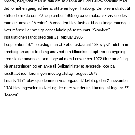
brødre, begyndte man at tale om at danne en Odd Fellow forening med
det formål en gang ad åre at stifte en loge i Faaborg. Der blev indkaldt til
stiftende møde den 20. september 1965 og på demokratisk vis enedes
man om navnet "Mentor". Mødeaften blev fastsat til den tredje mandag i
hver måned i et særligt egnet lokale på restaurant "Skovlyst".
Installationen fandt sted den 21. februar 1966.
I september 1971 foreslog man at købe restaurant "Skovlyst", idet man
samtidig ansøgte fredningsnævnet om tilladelse til opfører en bygning,
som skulle anvendes som logesal men i november 1972 fik man afslag
på ansøgningen og en anke til Boligministeriet ændrede ikke på
resultatet idet foreningen modtog afslag i august 1973.
I marts 1974 blev ejendommen Vestergade 37 købt og den 2. november
1974 blev logesalen indviet og der efter var der instituering af loge nr. 99
"Mentor"